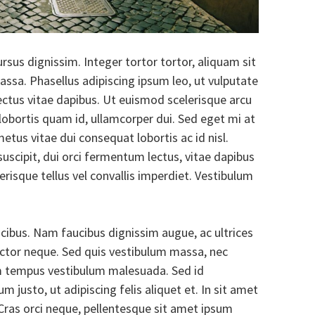
rsus dignissim. Integer tortor tortor, aliquam sit
ssa. Phasellus adipiscing ipsum leo, ut vulputate
lectus vitae dapibus. Ut euismod scelerisque arcu
 lobortis quam id, ullamcorper dui. Sed eget mi at
metus vitae dui consequat lobortis ac id nisl.
suscipit, dui orci fermentum lectus, vitae dapibus
risque tellus vel convallis imperdiet. Vestibulum
ucibus. Nam faucibus dignissim augue, ac ultrices
auctor neque. Sed quis vestibulum massa, nec
 tempus vestibulum malesuada. Sed id
 justo, ut adipiscing felis aliquet et. In sit amet
. Cras orci neque, pellentesque sit amet ipsum