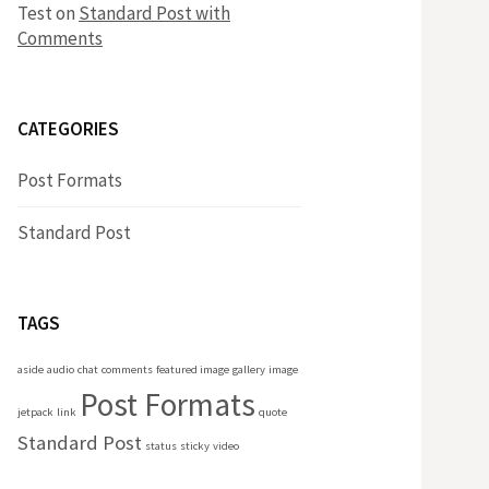
Test
on
Standard Post with
Comments
CATEGORIES
Post Formats
Standard Post
TAGS
aside
audio
chat
comments
featured image
gallery
image
Post Formats
jetpack
link
quote
Standard Post
status
sticky
video