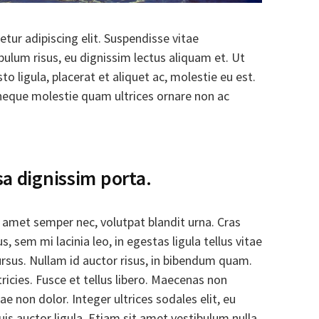
tur adipiscing elit. Suspendisse vitae
bulum risus, eu dignissim lectus aliquam et. Ut
sto ligula, placerat et aliquet ac, molestie eu est.
neque molestie quam ultrices ornare non ac
sa dignissim porta.
 amet semper nec, volutpat blandit urna. Cras
 sem mi lacinia leo, in egestas ligula tellus vitae
rsus. Nullam id auctor risus, in bibendum quam.
ltricies. Fusce et tellus libero. Maecenas non
non dolor. Integer ultrices sodales elit, eu
uis auctor ligula. Etiam sit amet vestibulum nulla,