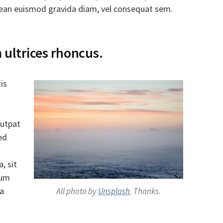
nean euismod gravida diam, vel consequat sem.
 ultrices rhoncus.
is
lutpat
ed
, sit
lum
sa
All photo by
Unsplash
. Thanks.