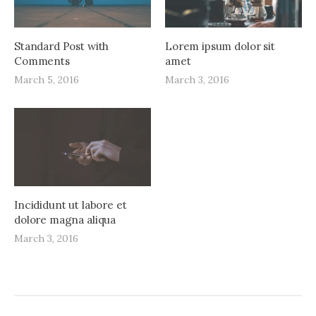
g
a
Standard Post with
Lorem ipsum dolor sit
t
Comments
amet
March 5, 2016
March 3, 2016
i
o
n
Incididunt ut labore et
dolore magna aliqua
March 3, 2016