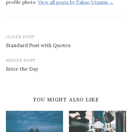
profile photo.
View all posts by Takao Utsumi →
w
w
w
i
w
i
n
i
n
d
n
d
o
d
o
w
o
w
)
w
)
)
OLDER POST
Standard Post with Quotes
P
NEWER POST
o
Seize the Day
s
t
n
YOU MIGHT ALSO LIKE
a
v
i