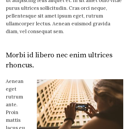
ut adipiscing felis aliquet et. In sit amet odio vitae
purus ultrices sollicitudin. Cras orci neque,
pellentesque sit amet ipsum eget, rutrum
ullamcorper lectus. Aenean euismod gravida
diam, vel consequat sem.
Morbi id libero nec enim ultrices
rhoncus.
Aenean
eget
rutrum
ante.
Proin
mattis
lacus eu