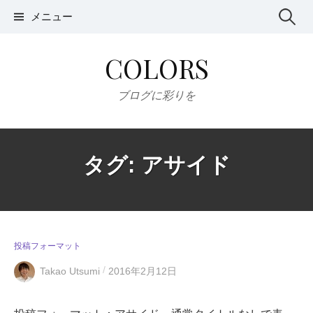
コ
メニュー
検
ン
テ
索
COLORS
ン
:
ツ
ブログに彩りを
へ
ス
キ
タグ: アサイド
ッ
プ
投稿フォーマット
/
Takao Utsumi
2016年2月12日