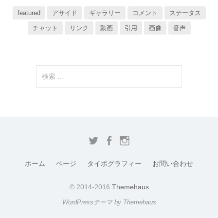
featured
アサイド
ギャラリー
コメント
ステータス
チャット
リンク
動画
引用
画像
音声
検
索
:
T
F
I
w
a
n
ホーム
ページ
タイポグラフィー
お問い合わせ
i
c
s
t
e
t
© 2014-2016
Themehaus
t
b
a
WordPressテーマ by Themehaus
e
o
g