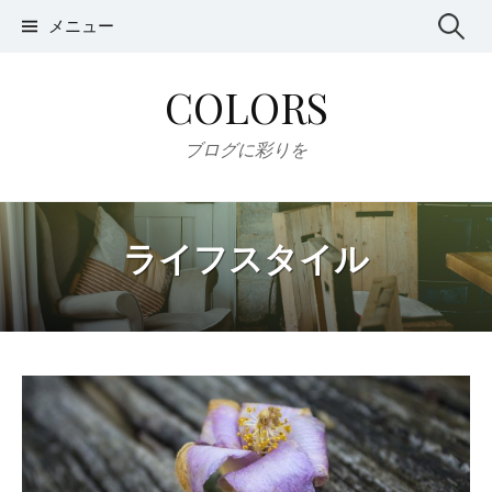
コ
メニュー
検
ン
テ
索
COLORS
ン
:
ツ
ブログに彩りを
へ
ス
キ
ライフスタイル
ッ
プ