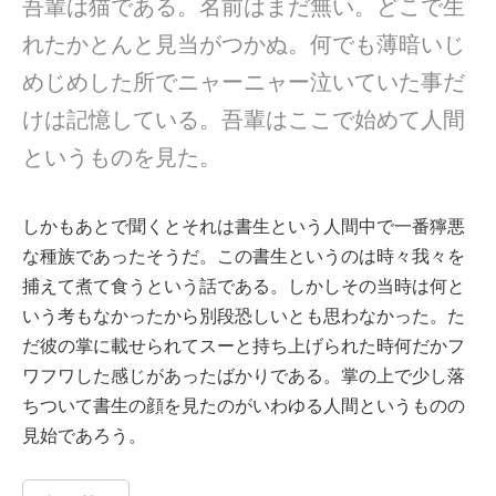
吾輩は猫である。名前はまだ無い。どこで生
れたかとんと見当がつかぬ。何でも薄暗いじ
めじめした所でニャーニャー泣いていた事だ
けは記憶している。吾輩はここで始めて人間
というものを見た。
しかもあとで聞くとそれは書生という人間中で一番獰悪
な種族であったそうだ。この書生というのは時々我々を
捕えて煮て食うという話である。しかしその当時は何と
いう考もなかったから別段恐しいとも思わなかった。た
だ彼の掌に載せられてスーと持ち上げられた時何だかフ
ワフワした感じがあったばかりである。掌の上で少し落
ちついて書生の顔を見たのがいわゆる人間というものの
見始であろう。