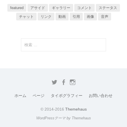
featured
アサイド
ギャラリー
コメント
ステータス
チャット
リンク
動画
引用
画像
音声
検
索
:
T
F
I
w
a
n
ホーム
ページ
タイポグラフィー
お問い合わせ
i
c
s
t
e
t
© 2014-2016
Themehaus
t
b
a
WordPressテーマ by Themehaus
e
o
g