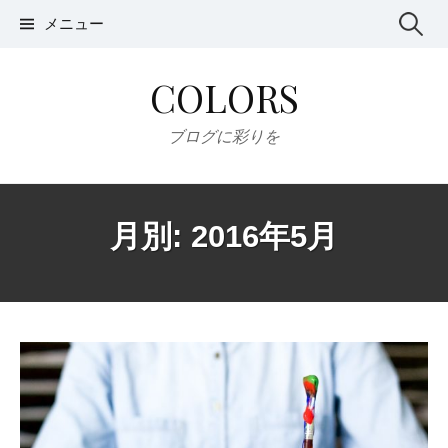
コ
メニュー
検
ン
テ
索
COLORS
ン
:
ツ
ブログに彩りを
へ
ス
キ
月別: 2016年5月
ッ
プ