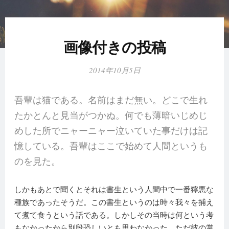
画像付きの投稿
2014年10月5日
吾輩は猫である。名前はまだ無い。どこで生れ
たかとんと見当がつかぬ。何でも薄暗いじめじ
めした所でニャーニャー泣いていた事だけは記
憶している。吾輩はここで始めて人間というも
のを見た。
しかもあとで聞くとそれは書生という人間中で一番獰悪な
種族であったそうだ。この書生というのは時々我々を捕え
て煮て食うという話である。しかしその当時は何という考
もなかったから別段恐しいとも思わなかった。ただ彼の掌