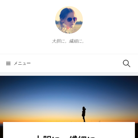
コ
ン
テ
ン
ツ
大胆に。繊細に。
へ
ス
キ
メニュー
検
ッ
プ
索
: