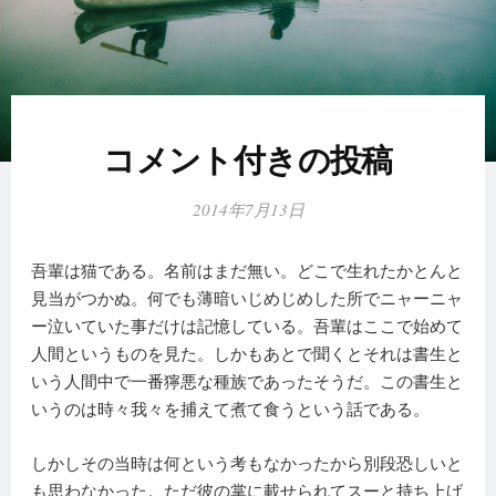
コメント付きの投稿
2014年7月13日
吾輩は猫である。名前はまだ無い。どこで生れたかとんと
見当がつかぬ。何でも薄暗いじめじめした所でニャーニャ
ー泣いていた事だけは記憶している。吾輩はここで始めて
人間というものを見た。しかもあとで聞くとそれは書生と
いう人間中で一番獰悪な種族であったそうだ。この書生と
いうのは時々我々を捕えて煮て食うという話である。
しかしその当時は何という考もなかったから別段恐しいと
も思わなかった。ただ彼の掌に載せられてスーと持ち上げ