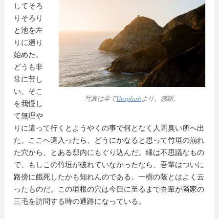
してそろ
りそろり
と池を左
りに廻り
始めた。
どうも非
常に苦し
い。そこ
写真は全て
Unsplash
より。感謝。
を我慢し
て無理や
りに這って行くとようやくの事で何となく人間臭い所へ出
た。ここへ這入ったら、どうにかなると思って竹垣の崩れ
た穴から、とある邸内にもぐり込んだ。縁は不思議なもの
で、もしこの竹垣が破れていなかったなら、吾輩はついに
路傍に餓死したかも知れんのである。一樹の蔭とはよく云
ったものだ。この垣根の穴は今日に至るまで吾輩が隣家の
三毛を訪問する時の通路になっている。