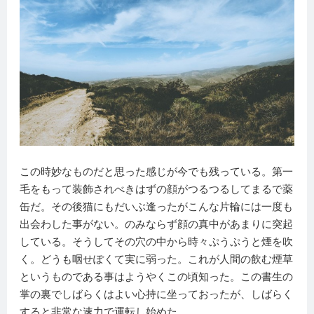
この時妙なものだと思った感じが今でも残っている。第一
毛をもって装飾されべきはずの顔がつるつるしてまるで薬
缶だ。その後猫にもだいぶ逢ったがこんな片輪には一度も
出会わした事がない。のみならず顔の真中があまりに突起
している。そうしてその穴の中から時々ぷうぷうと煙を吹
く。どうも咽せぽくて実に弱った。これが人間の飲む煙草
というものである事はようやくこの頃知った。この書生の
掌の裏でしばらくはよい心持に坐っておったが、しばらく
すると非常な速力で運転し始めた。