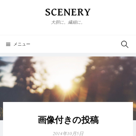
コ
SCENERY
ン
テ
大胆に。繊細に。
ン
ツ
へ
メニュー
検
ス
キ
索
ッ
プ
:
画像付きの投稿
2014年10月5日