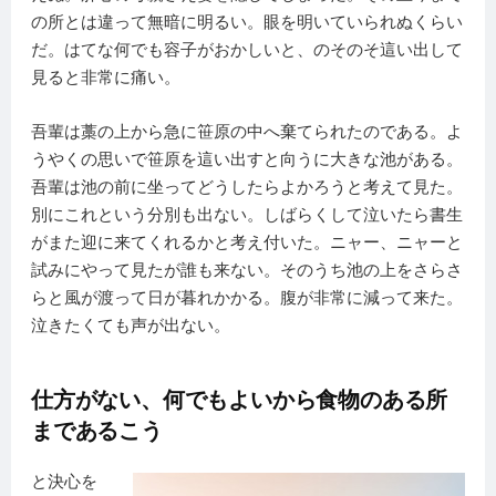
の所とは違って無暗に明るい。眼を明いていられぬくらい
だ。はてな何でも容子がおかしいと、のそのそ這い出して
見ると非常に痛い。
吾輩は藁の上から急に笹原の中へ棄てられたのである。よ
うやくの思いで笹原を這い出すと向うに大きな池がある。
吾輩は池の前に坐ってどうしたらよかろうと考えて見た。
別にこれという分別も出ない。しばらくして泣いたら書生
がまた迎に来てくれるかと考え付いた。ニャー、ニャーと
試みにやって見たが誰も来ない。そのうち池の上をさらさ
らと風が渡って日が暮れかかる。腹が非常に減って来た。
泣きたくても声が出ない。
仕方がない、何でもよいから食物のある所
まであるこう
と決心を