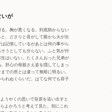
ないが
廻る。胸が悪くなる。到底助からない
ると、どさりと音がして眼から火が出
では記憶しているがあとは何の事やら
出そうとしても分らない。ふと気が付
書生はいない。たくさんおった兄弟が
ぬ。肝心の母親さえ姿を隠してしまっ
今までの所とは違って無暗に明るい。
いられぬくらいだ。はてな何でも容子
。
。ようやくの思いで笹原を這い出すと
たらよかろうと考えて見た。別にこれ