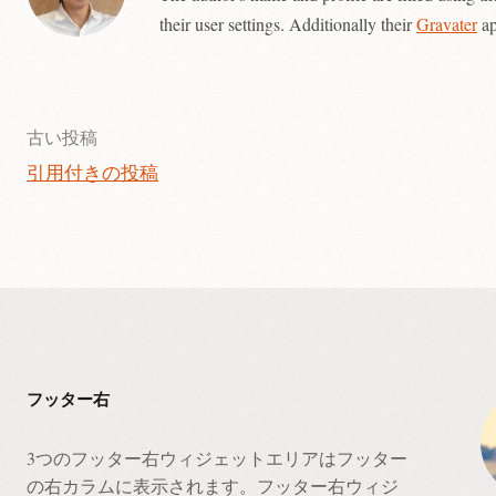
their user settings. Additionally their
Gravater
ap
古い投稿
引用付きの投稿
投
稿
ナ
ビ
ゲ
フッター右
ー
3つのフッター右ウィジェットエリアはフッター
の右カラムに表示されます。フッター右ウィジ