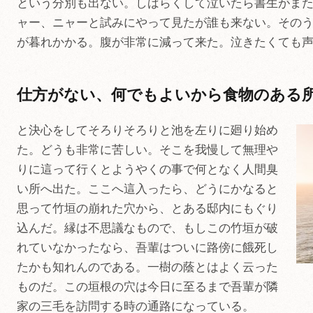
という分別も出ない。しばらくして泣いたら書生がま
ャー、ニャーと試みにやって見たが誰も来ない。その
が暮れかかる。腹が非常に減って来た。泣きたくても
仕方がない、何でもよいから食物のある
と決心をしてそろりそろりと池を左りに廻り始め
た。どうも非常に苦しい。そこを我慢して無理や
りに這って行くとようやくの事で何となく人間臭
い所へ出た。ここへ這入ったら、どうにかなると
思って竹垣の崩れた穴から、とある邸内にもぐり
込んだ。縁は不思議なもので、もしこの竹垣が破
れていなかったなら、吾輩はついに路傍に餓死し
たかも知れんのである。一樹の蔭とはよく云った
ものだ。この垣根の穴は今日に至るまで吾輩が隣
家の三毛を訪問する時の通路になっている。