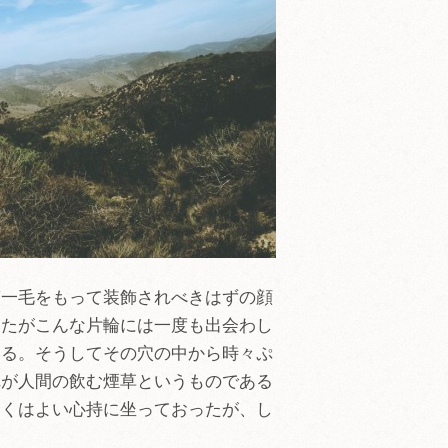
第一毛をもって装飾されべきはずの顔
ったがこんな片輪には一度も出会わし
いる。そうしてその穴の中から時々ぷ
れが人間の飲む煙草というものである
らくはよい心持に坐っておったが、し