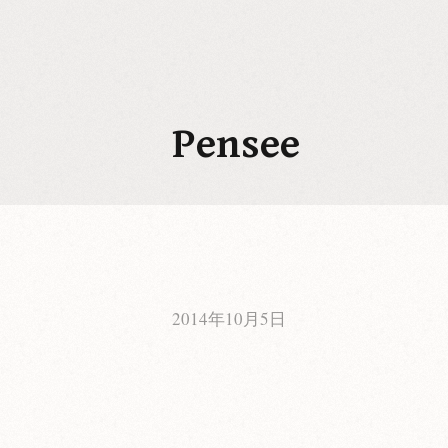
コ
ン
テ
ン
ツ
Pensee
へ
ス
キ
ッ
プ
2014年10月5日