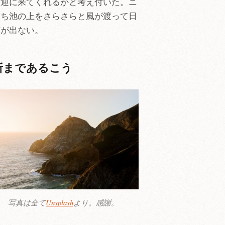
た迎に来てくれるかと考え付いた。ニ
うち池の上をさらさらと風が渡って日
声が出ない。
所まであるこう
写真は全て
Unsplash
より。感謝。