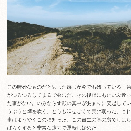
この時妙なものだと思った感じが今でも残っている。
がつるつるしてまるで薬缶だ。その後猫にもだいぶ逢
た事がない。のみならず顔の真中があまりに突起して
うぷうと煙を吹く。どうも咽せぽくて実に弱った。こ
事はようやくこの頃知った。この書生の掌の裏でしば
ばらくすると非常な速力で運転し始めた。