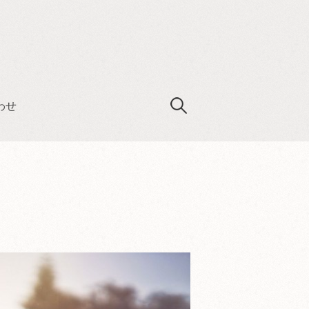
わせ
検
索
: