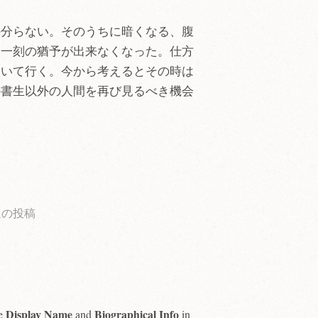
か分らない。そのうちに暗くなる、腹
う一刻の猶予が出来なくなった。仕方
るいて行く。今から考えるとその時は
の書生以外の人間を再び見るべき機会
。
通の投稿
Display Name
Biographical Info
he
and
in