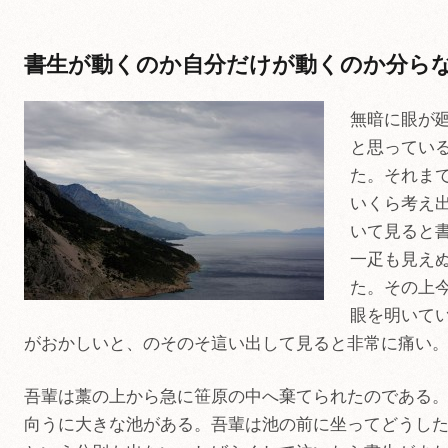
書生が動くのか自分だけが動くのか分ら
無暗に眼が
と思ってい
た。それま
いくら考え
いて見ると
一疋も見え
た。その上
眼を明いて
がおかしいと、のそのそ這い出して見ると非常に痛い
吾輩は藁の上から急に笹原の中へ棄てられたのである
向うに大きな池がある。吾輩は池の前に坐ってどうし