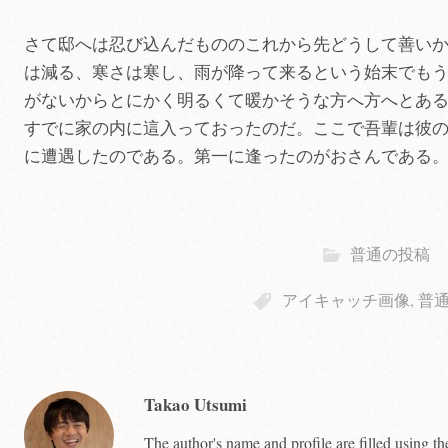
さて邸へは忍び込んだもののこれから先どうして善い
は減る、寒さは寒し、雨が降って来るという始末でも
がないからとにかく明るくて暖かそうな方へ方へとあ
すでに家の内に這入っておったのだ。ここで吾輩は彼
に遭遇したのである。第一に逢ったのがおさんである
普通の投稿
アイキャッチ画像
,
普
Takao Utsumi
The author's name and profile are filled using t