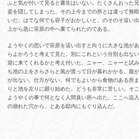
ふと気が付いて見ると書生はいない。たくさんおった
姿を隠してしまった。その上今までの所とは違って無
いだ。はてな何でも容子がおかしいと、のそのそ這い
上から急に笹原の中へ棄てられたのである。
ようやくの思いで笹原を這い出すと向うに大きな池が
らよかろうと考えて見た。別にこれという分別も出な
迎に来てくれるかと考え付いた。ニャー、ニャーと試
ち池の上をさらさらと風が渡って日が暮れかかる。腹
が出ない。仕方がない、何でもよいから食物のある所
りと池を左りに廻り始めた。どうも非常に苦しい。そ
ようやくの事で何となく人間臭い所へ出た。ここへ這
の崩れた穴から、とある邸内にもぐり込んだ。