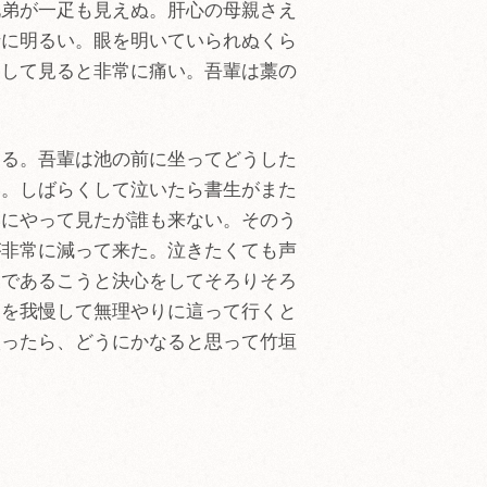
兄弟が一疋も見えぬ。肝心の母親さえ
暗に明るい。眼を明いていられぬくら
出して見ると非常に痛い。吾輩は藁の
ある。吾輩は池の前に坐ってどうした
い。しばらくして泣いたら書生がまた
みにやって見たが誰も来ない。そのう
が非常に減って来た。泣きたくても声
まであるこうと決心をしてそろりそろ
こを我慢して無理やりに這って行くと
入ったら、どうにかなると思って竹垣