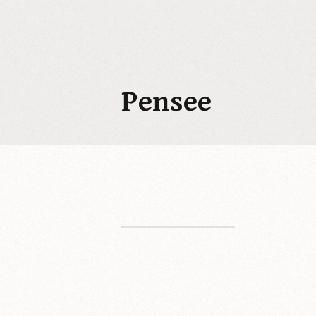
コ
ン
テ
ン
ツ
Pensee
へ
ス
キ
ッ
プ