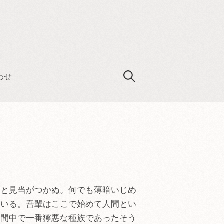
わせ
検
索
:
んと見当がつかぬ。何でも薄暗いじめ
ている。吾輩はここで始めて人間とい
人間中で一番獰悪な種族であったそう