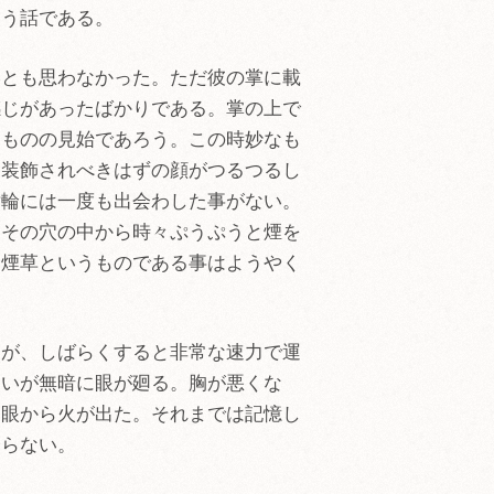
いう話である。
いとも思わなかった。ただ彼の掌に載
感じがあったばかりである。掌の上で
うものの見始であろう。この時妙なも
て装飾されべきはずの顔がつるつるし
片輪には一度も出会わした事がない。
てその穴の中から時々ぷうぷうと煙を
む煙草というものである事はようやく
たが、しばらくすると非常な速力で運
ないが無暗に眼が廻る。胸が悪くな
て眼から火が出た。それまでは記憶し
分らない。