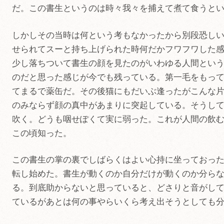
だ。この書生というのは時々我々を捕えて煮て食うと
しかしその当時は何という考もなかったから別段恐し
せられてスーと持ち上げられた時何だかフワフワした
少し落ちついて書生の顔を見たのがいわゆる人間とい
のだと思った感じが今でも残っている。第一毛をもっ
てまるで薬缶だ。その後猫にもだいぶ逢ったがこんな
のみならず顔の真中があまりに突起している。そうし
吹く。どうも咽せぽくて実に弱った。これが人間の飲
この頃知った。
この書生の掌の裏でしばらくはよい心持に坐っておっ
転し始めた。書生が動くのか自分だけが動くのか分ら
る。到底助からないと思っていると、どさりと音がし
ているがあとは何の事やらいくら考え出そうとしても