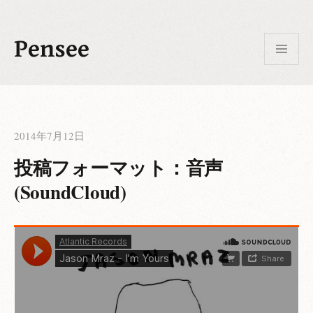
コ
ン
メ
Pensee
テ
ニ
ュ
ン
ー
ツ
へ
ス
キ
2014年7月12日
ッ
投稿フォーマット：音声
プ
(SoundCloud)