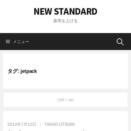
コ
NEW STANDARD
ン
テ
基準を上げる
ン
ツ
へ
メニュー
検
ス
キ
索
ッ
プ
タグ: jetpack
:
2014年7月12日
/
TAKAO UTSUMI