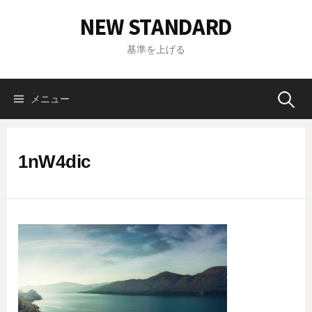
コ
NEW STANDARD
ン
テ
基準を上げる
ン
ツ
へ
メニュー
検
ス
キ
索
ッ
1nW4dic
プ
: