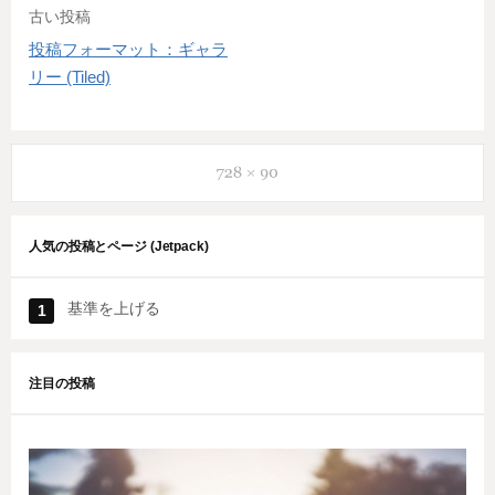
古い投稿
投稿フォーマット：ギャラ
投
リー (Tiled)
稿
ナ
ビ
ゲ
人気の投稿とページ (Jetpack)
ー
基準を上げる
シ
ョ
注目の投稿
ン