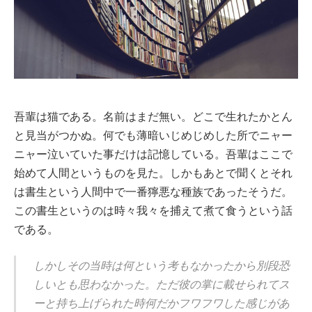
吾輩は猫である。名前はまだ無い。どこで生れたかとん
と見当がつかぬ。何でも薄暗いじめじめした所でニャー
ニャー泣いていた事だけは記憶している。吾輩はここで
始めて人間というものを見た。しかもあとで聞くとそれ
は書生という人間中で一番獰悪な種族であったそうだ。
この書生というのは時々我々を捕えて煮て食うという話
である。
しかしその当時は何という考もなかったから別段恐
しいとも思わなかった。ただ彼の掌に載せられてス
ーと持ち上げられた時何だかフワフワした感じがあ