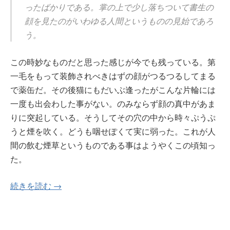
ったばかりである。掌の上で少し落ちついて書生の
顔を見たのがいわゆる人間というものの見始であろ
う。
この時妙なものだと思った感じが今でも残っている。第
一毛をもって装飾されべきはずの顔がつるつるしてまる
で薬缶だ。その後猫にもだいぶ逢ったがこんな片輪には
一度も出会わした事がない。のみならず顔の真中があま
りに突起している。そうしてその穴の中から時々ぷうぷ
うと煙を吹く。どうも咽せぽくて実に弱った。これが人
間の飲む煙草というものである事はようやくこの頃知っ
た。
続きを読む →