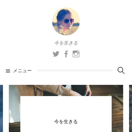
コ
ン
テ
ン
ツ
今を生きる
へ
ス
T
F
I
キ
w
a
n
i
c
s
ッ
メニュー
検
t
e
t
プ
t
b
a
索
e
o
g
r
o
r
k
a
:
m
今を生きる