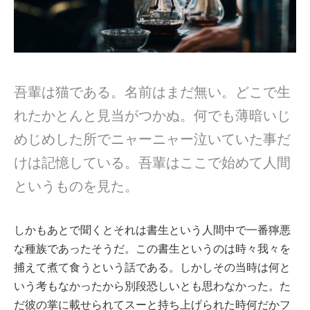
吾輩は猫である。名前はまだ無い。どこで生
れたかとんと見当がつかぬ。何でも薄暗いじ
めじめした所でニャーニャー泣いていた事だ
けは記憶している。吾輩はここで始めて人間
というものを見た。
しかもあとで聞くとそれは書生という人間中で一番獰悪
な種族であったそうだ。この書生というのは時々我々を
捕えて煮て食うという話である。しかしその当時は何と
いう考もなかったから別段恐しいとも思わなかった。た
だ彼の掌に載せられてスーと持ち上げられた時何だかフ