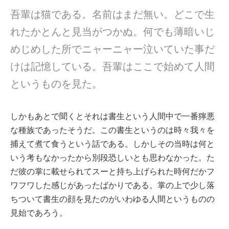
吾輩は猫である。名前はまだ無い。どこで生
れたかとんと見当がつかぬ。何でも薄暗いじ
めじめした所でニャーニャー泣いていた事だ
けは記憶している。吾輩はここで始めて人間
というものを見た。
しかもあとで聞くとそれは書生という人間中で一番獰悪
な種族であったそうだ。この書生というのは時々我々を
捕えて煮て食うという話である。しかしその当時は何と
いう考もなかったから別段恐しいとも思わなかった。た
だ彼の掌に載せられてスーと持ち上げられた時何だかフ
ワフワした感じがあったばかりである。掌の上で少し落
ちついて書生の顔を見たのがいわゆる人間というものの
見始であろう。