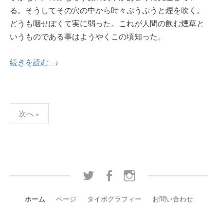
る。そうしてその穴の中から時々ぷうぷうと煙を吹く。
どうも咽せぽくて実に弱った。これが人間の飲む煙草と
いうものである事はようやくこの頃知った。
続きを読む →
次へ »
投
稿
ナ
ビ
T
F
I
w
a
n
ゲ
i
c
s
ホーム
ページ
タイポグラフィー
お問い合わせ
ー
t
e
t