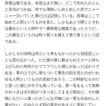
吾輩は猫である。名前はまだ無い。どこで生れたかとん
と見当がつかぬ。何でも薄暗いじめじめした所でニャー
ニャー泣いていた事だけは記憶している。吾輩はここで
始めて人間というものを見た。しかもあとで聞くとそれ
は書生という人間中で一番獰悪な種族であったそうだ。
この書生というのは時々我々を捕えて煮て食うという話
である。
しかしその当時は何という考もなかったから別段恐しい
とも思わなかった。ただ彼の掌に載せられてスーと持ち
上げられた時何だかフワフワした感じがあったばかりで
ある。掌の上で少し落ちついて書生の顔を見たのがいわ
ゆる人間というものの見始であろう。この時妙なものだ
と思った感じが今でも残っている。第一毛をもって装飾
されべきはずの顔がつるつるしてまるで薬缶だ。その後
猫にもだいぶ逢ったがこんな片輪には一度も出会わした
事がない。のみならず顔の真中があまりに突起してい