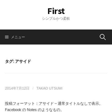
コ
First
ン
テ
シンプルかつ柔軟
ン
ツ
へ
メニュー
検
ス
キ
索
ッ
プ
タグ: アサイド
:
2014年7月12日
/
TAKAO UTSUMI
投稿フォーマット：アサイド – 通常タイトルなしで表示。
Facebook の Notes のようなもの。