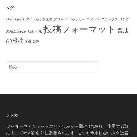
タグ
chat
jetpack
アイキャッチ画像
アサイド
ギャラリー
コメント
ステータス
リンク
投稿フォーマット
普通
先頭固定表示
動画
引用
の投稿
画像
音声
検
索
:
フッター
フッターウィジェットエリアは左から順に3つあり、使用する数
によって幅が自動的に調整されます。1つも使用しない場合は表