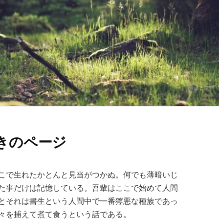
きのページ
こで生れたかとんと見当がつかぬ。何でも薄暗いじ
た事だけは記憶している。吾輩はここで始めて人間
とそれは書生という人間中で一番獰悪な種族であっ
々を捕えて煮て食うという話である。