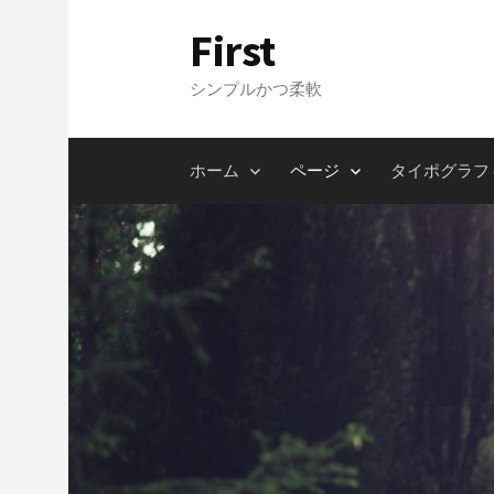
コ
First
ン
テ
シンプルかつ柔軟
ン
ツ
へ
ホーム
ページ
タイポグラフ
ス
キ
ッ
プ