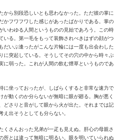
たから別段恐しいとも思わなかった。ただ彼の掌に
だかフワフワした感じがあったばかりである。掌の
がいわゆる人間というものの見始であろう。この時
ている。第一毛をもって装飾されべきはずの顔がつ
もだいぶ逢ったがこんな片輪には一度も出会わした
りに突起している。そうしてその穴の中から時々ぷ
実に弱った。これが人間の飲む煙草というものであ
持に坐っておったが、しばらくすると非常な速力で
けが動くのか分らないが無暗に眼が廻る。胸が悪く
、どさりと音がして眼から火が出た。それまでは記
考え出そうとしても分らない。
たくさんおった兄弟が一疋も見えぬ。肝心の母親さ
の所とは違って無暗に明るい。眼を明いていられぬ