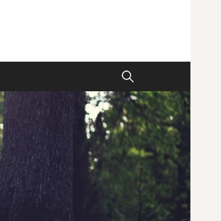
検
索
: