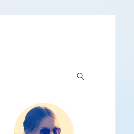
検
索
: