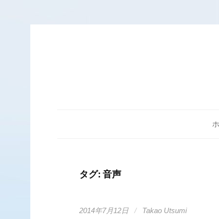
コ
ン
テ
ン
ツ
へ
ス
キ
ッ
プ
タグ: 音声
2014年7月12日
/
Takao Utsumi