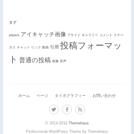
タグ
アイキャッチ画像
jetpack
アサイド
ギャラリー
コメント
ステー
投稿フォーマッ
引用
タス
チャット
リンク
動画
ト
普通の投稿
画像
音声
ホーム
ページ
タイポグラフィー
お問い合わせ
T
F
R
w
a
S
i
c
S
© 2014-2016
Themehaus
t
e
Professional WordPress Theme by Themehaus