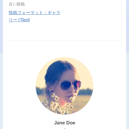
古い投稿
投稿フォーマット：ギャラ
投
リー (Tiled)
稿
ナ
ビ
ゲ
ー
シ
ョ
ン
Jane Doe