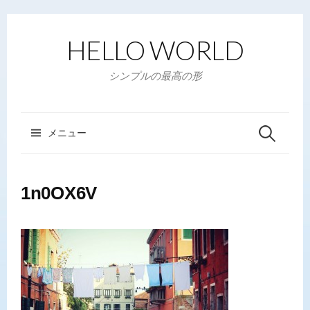
コ
ン
HELLO WORLD
テ
ン
シンプルの最高の形
ツ
へ
ス
メニュー
検
キ
ッ
索
プ
1n0OX6V
: